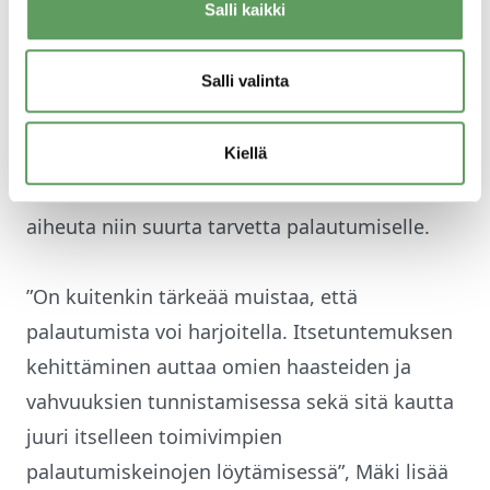
Salli kaikki
huolestumistaipumus ja sosiaalinen
estyneisyys ovat piirteitä, jotka voivat lisätä
Salli valinta
yksilön tarvetta palautua työpäivän aikaisesta
sosiaalisuudesta. Sen sijaan optimismi,
suoriutumisen tarve ja hallinnan tunne
Kiellä
ennustivat, että sosiaalinen vuorovaikutus ei
aiheuta niin suurta tarvetta palautumiselle.
”On kuitenkin tärkeää muistaa, että
palautumista voi harjoitella. Itsetuntemuksen
kehittäminen auttaa omien haasteiden ja
vahvuuksien tunnistamisessa sekä sitä kautta
juuri itselleen toimivimpien
palautumiskeinojen löytämisessä”, Mäki lisää