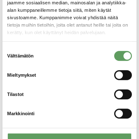
jaamme sosiaalisen median, mainosalan ja analytiikka-
aiheuttamasta ylikuormituksesta ja toisaalta
alan kumppaneillemme tietoja siitä, miten käytät
työpäivän aikaisesta sosiaalisesta
sivustoamme. Kumppanimme voivat yhdistää näitä
vuorovaikutuksesta.
tietoja muihin tietoihin, joita olet antanut heille tai joita on
kerätty, kun olet käyttänyt heidän palvelujaan.
Tuloksista selvisi, että persoonallisuus oli
Suostumuksen
yhteydessä nimenomaan yksilölliseen
Välttämätön
valinta
tarpeeseen palautua työpäivän aikaisesta
sosiaalisuudesta. Käytännössä tämä tarkoittaa
Mieltymykset
esimerkiksi vaihtelua siinä, missä määrin
yksilö kokee tarvetta vetäytyä sosiaalisesta
Tilastot
vuorovaikutuksesta työpäivän päätyttyä ja
viettää aikaa omissa oloissaan.
Markkinointi
Tutkimuksesta saatiin viiteitä, että