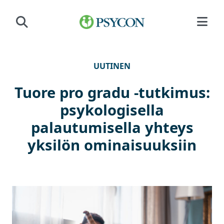
Siirry sisältöön
UUTINEN
Tuore pro gradu -tutkimus:
psykologisella
palautumisella yhteys
yksilön ominaisuuksiin