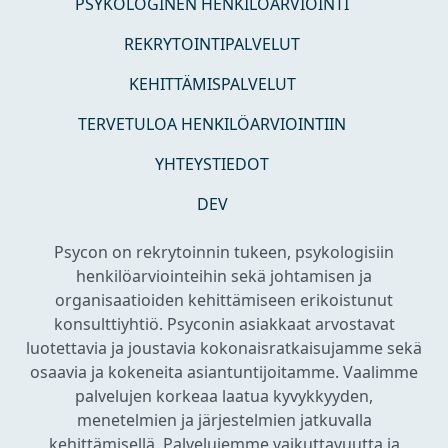
PSYKOLOGINEN HENKILÖARVIOINTI
REKRYTOINTIPALVELUT
KEHITTÄMISPALVELUT
TERVETULOA HENKILÖARVIOINTIIN
YHTEYSTIEDOT
DEV
Psycon on rekrytoinnin tukeen, psykologisiin
henkilöarviointeihin sekä johtamisen ja
organisaatioiden kehittämiseen erikoistunut
konsulttiyhtiö. Psyconin asiakkaat arvostavat
luotettavia ja joustavia kokonaisratkaisujamme sekä
osaavia ja kokeneita asiantuntijoitamme. Vaalimme
palvelujen korkeaa laatua kyvykkyyden,
menetelmien ja järjestelmien jatkuvalla
kehittämisellä. Palvelujemme vaikuttavuutta ja