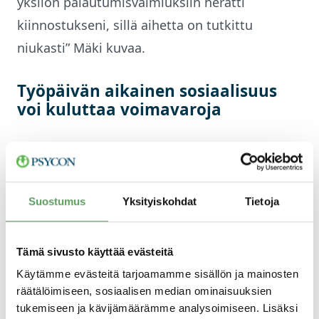
yksilön palautumisvalmiuksiin herätti
kiinnostukseni, sillä aihetta on tutkittu
niukasti” Mäki kuvaa.
Työpäivän aikainen sosiaalisuus
voi kuluttaa voimavaroja
Pro gradu -tutkimus toteutettiin
hyödyntämällä dataa Psyconin
henkilöarvioinneissa käyneiltä asiakkailta.
Suostumus
Yksityiskohdat
Tietoja
Henkilöarviointidataa verrattiin palautumisen
tarpeen kyselyn tuloksiin. Yksilön tarvetta
Tämä sivusto käyttää evästeitä
palautumiseen tarkasteltiin kahdesta eri
Käytämme evästeitä tarjoamamme sisällön ja mainosten
näkökulmasta: toisaalta kuinka paljon hän
räätälöimiseen, sosiaalisen median ominaisuuksien
kokee tarvetta palautua työn mahdollisesti
tukemiseen ja kävijämäärämme analysoimiseen. Lisäksi