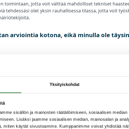
n toimintaan, jotta voit välttää mahdolliset tekniset haaste
viä tehdessäsi olet yksin rauhallisessa tilassa, jotta voit työ
äiriötekijöitä.
tan arviointia kotona, eikä minulla ole täysin 
tettavien tehtävien toteutusaikataulun voit päättää itse ann
iteltavaa valita hetki, jolloin sinulla on mahdollisuus paneu
äarvioinnissa vuorovaikutteiset tehtävät ja haastattelu tot
ä, jolloin mahdollinen taustamelu voi häiritä sinua itseäsi 
Yksityiskohdat
rrämme kuitenkin, että toisinaan täydellisen työrauhan saa
itä
e vielä Microsoft Teamsia ja sain kutsun ryh
mme sisällön ja mainosten räätälöimiseen, sosiaalisen median
iseen. Lisäksi jaamme sosiaalisen median, mainosalan ja analy
luun sen kautta, voinko osallistua?
, miten käytät sivustoamme. Kumppanimme voivat yhdistää näitä t