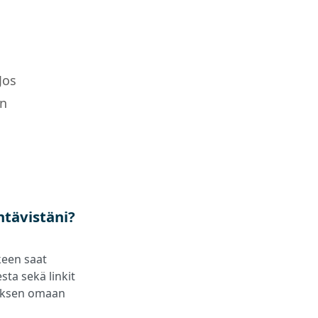
Jos
an
htävistäni?
keen saat
sta sekä linkit
utuksen omaan