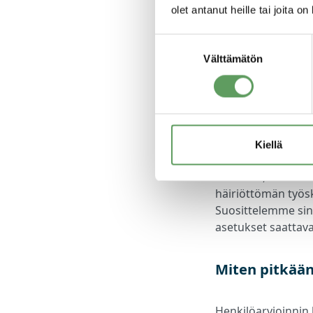
olet antanut heille tai joita o
Kyllä voit. Löydät 
varausvahvistusvie
Suostumuksen
selainversioon hyv
Välttämätön
valinta
teknisiä haasteita 
Mitä välineitä
Kiellä
Etäarviointia vart
kameran, kuulokke
häiriöttömän työs
Suosittelemme sinu
asetukset saattav
Miten pitkään
Henkilöarvioinnin 