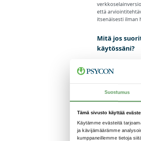
verkkoselainversio
että arviointitehtä
itsenäisesti ilman h
Mitä jos suori
käytössäni?
Itsenäisesti suori
puitteissa. On suos
keskeytyksettä. Et
Teamsin välityksess
Suostumus
osallistujia. Ymmä
haastavaa.
Tämä sivusto käyttää eväste
Minulla ei ol
Käytämme evästeitä tarjoama
ja kävijämäärämme analysoim
tai haastatte
kumppaneillemme tietoja siitä