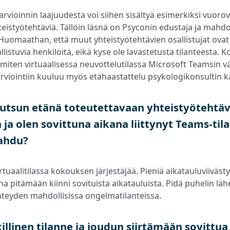
arvioinnin laajuudesta voi siihen sisältyä esimerkiksi vuorov
hteistyötehtäviä. Tällöin läsnä on Psyconin edustaja ja mahdo
. Huomaathan, että muut yhteistyötehtävien osallistujat ovat
llistuvia henkilöitä, eikä kyse ole lavastetusta tilanteesta.
iten virtuaalisessa neuvottelutilassa Microsoft Teamsin väl
rviointiin kuuluu myös etähaastattelu psykologikonsultin k
utsun etänä toteutettavaan yhteistyötehtäv
ja olen sovittuna aikana liittynyt Teams-tila
pahdu?
uaalitilassa kokouksen järjestäjää. Pieniä aikatauluviivästy
 pitämään kiinni sovituista aikatauluista. Pidä puhelin lähet
eyden mahdollisissa ongelmatilanteissa.
killinen tilanne ja joudun siirtämään sovittua