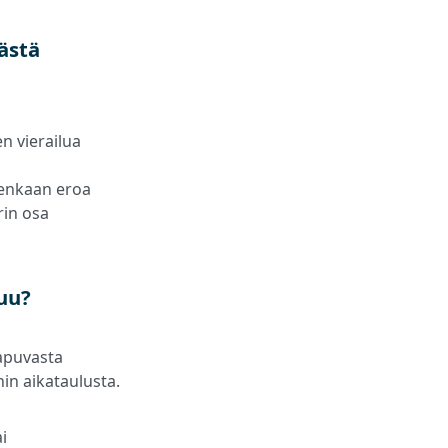
ästä
en vierailua
itenkaan eroa
rin osa
tuu?
aapuvasta
in aikataulusta.
i