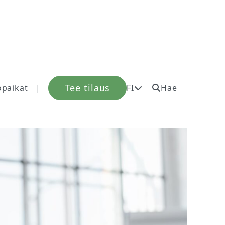
Tee tilaus
öpaikat
|
FI
Hae