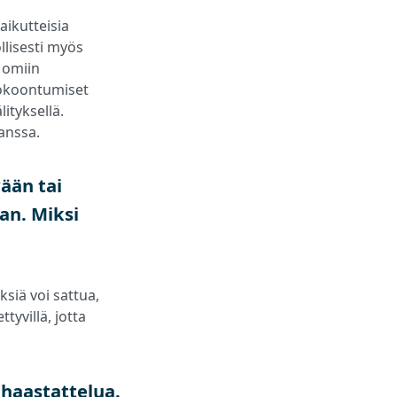
aikutteisia
llisesti myös
 omiin
 Kokoontumiset
ityksellä.
anssa.
ään tai
an. Miksi
ksiä voi sattua,
tyvillä, jotta
 haastattelua.