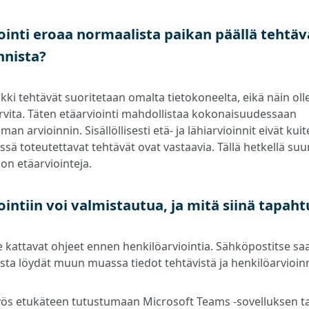
ointi eroaa normaalista paikan päällä tehtäv
nnista?
kki tehtävät suoritetaan omalta tietokoneelta, eikä näin oll
rvita. Täten etäarviointi mahdollistaa kokonaisuudessaan
n arvioinnin. Sisällöllisesti etä- ja lähiarvioinnit eivät ku
issä toteutettavat tehtävät ovat vastaavia. Tällä hetkellä suu
on etäarviointeja.
intiin voi valmistautua, ja mitä siinä tapah
 kattavat ohjeet ennen henkilöarviointia. Sähköpostitse s
ta löydät muun muassa tiedot tehtävistä ja henkilöarvioinn
s etukäteen tutustumaan Microsoft Teams -sovelluksen ta