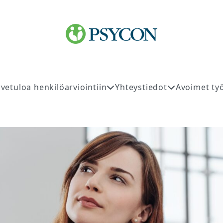
rvetuloa henkilöarviointiin
Yhteystiedot
Avoimet ty