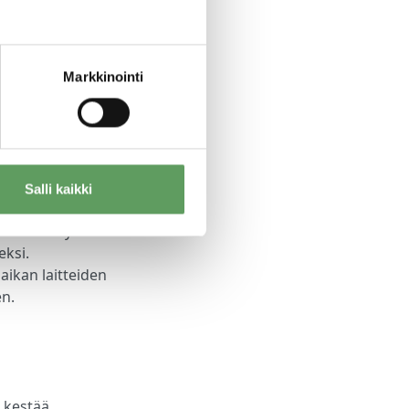
i
tai sen
istautunut, eikä
Markkinointi
Salli kaikki
kkoyhteyden, web-
tsellesi myös
eksi.
aikan laitteiden
en.
s kestää