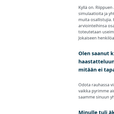
Kyllä on. Riippuen 
simulaatioita ja y
muita osallistujia
arviointeihinsa osa
toteutetaan useimm
Jokaiseen henkilöa
Olen saanut k
haastatteluun 
mitään ei ta
Odota rauhassa virt
vaikka pyrimme aina
saamme sinuun yht
Minulle tuli ä