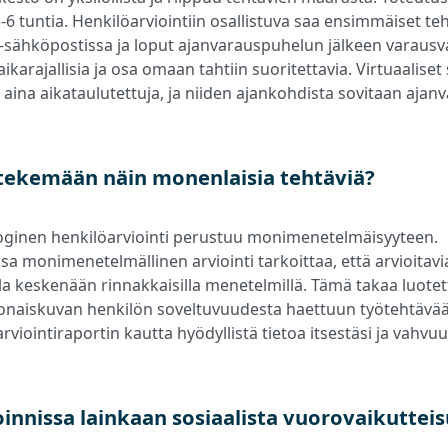
-6 tuntia. Henkilöarviointiin osallistuva saa ensimmäiset te
 –sähköpostissa ja loput ajanvarauspuhelun jälkeen varausv
ikarajallisia ja osa omaan tahtiin suoritettavia. Virtuaalise
t aina aikataulutettuja, ja niiden ajankohdista sovitaan aja
tekemään näin monenlaisia tehtäviä?
oginen henkilöarviointi perustuu monimenetelmäisyyteen.
sa monimenetelmällinen arviointi tarkoittaa, että arvioitav
lla keskenään rinnakkaisilla menetelmillä. Tämä takaa luote
naiskuvan henkilön soveltuvuudesta haettuun työtehtävään
arviointiraportin kautta hyödyllistä tietoa itsestäsi ja vahv
innissa lainkaan sosiaalista vuorovaikuttei