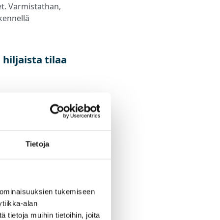
et. Varmistathan,
skennellä
hiljaista tilaa
etun aikataulun
tua tehtäviin
eutetaan Microsoft
tai muita
Tietoja
vuttaminen voi olla
mätehtävään
 ominaisuuksien tukemiseen
tiikka-alan
ietoja muihin tietoihin, joita