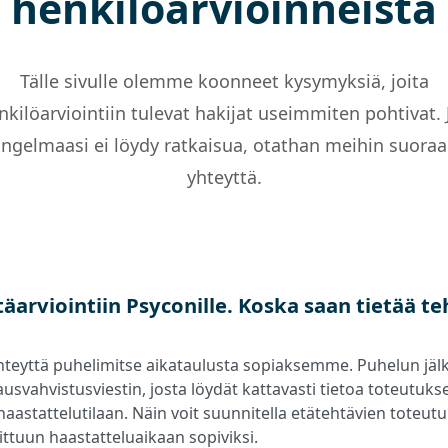
henkilöarvioinneista
Tälle sivulle olemme koonneet kysymyksiä, joita
nkilöarviointiin tulevat hakijat useimmiten pohtivat. 
ngelmaasi ei löydy ratkaisua, otathan meihin suora
yhteyttä.
äarviointiin Psyconille. Koska saan tietää te
eyttä puhelimitse aikataulusta sopiaksemme. Puhelun jäl
usvahvistusviestin, josta löydät kattavasti tietoa toteutukse
a haastattelutilaan. Näin voit suunnitella etätehtävien tote
vittuun haastatteluaikaan sopiviksi.