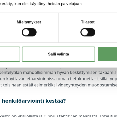
n kerätty, kun olet käyttänyt heidän palvelujaan.
tarvittavat ohjeet Microsoft Teamsiin liittyen joko saamastas
stistä tai
täältä
. Suosittelemme, että tutustut sovellukseen 
issä ajoin ennen aikataulutettua tapaamista, jotta olet valm
Mieltymykset
Tilastot
ilmene liittymisvaiheessa.
 etäarvioinnissa tarvitaan?
Salli valinta
en tarvitset tietokoneen, näppäimistön ja hiiren, hyvän ver
et ja mikrofonin sekä muistiinpanovälineet. Varmistathan i
kentelytilan mahdollisimman hyvän keskittymisen takaamis
n käyttävän etäarvioinnissa omaa tietokonettasi, sillä työp
at toisinaan estää esimerkiksi videoyhteyden muodostamis
 henkilöarviointi kestää?
kesto on yksilöllistä ja riippuu tehtävien määrästä. Toteutu