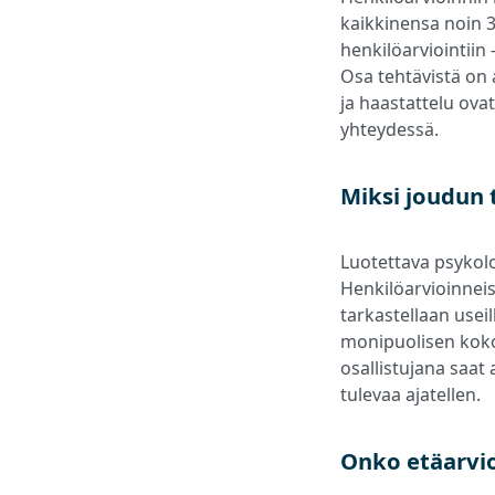
kaikkinensa noin 3
henkilöarviointiin
Osa tehtävistä on a
ja haastattelu ova
yhteydessä.
Miksi joudun 
Luotettava psykol
Henkilöarvioinneis
tarkastellaan usei
monipuolisen koko
osallistujana saat 
tulevaa ajatellen.
Onko etäarvio