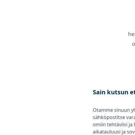
he
o
Sain kutsun et
Otamme sinuun yht
sähköpostitse vara
omiin tehtäviisi j
aikatauluusi ja so