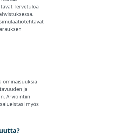
htävät Tervetuloa
ahvistuksessa.
t simulaatiotehtävät
nvarauksen
ia ominaisuuksia
ttavuuden ja
. Arviointiin
uusalueistasi myös
suutta?