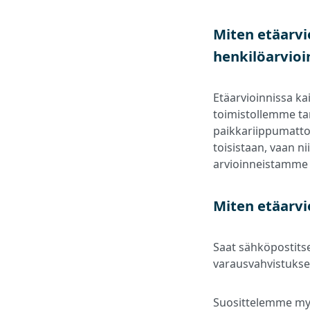
Miten etäarvi
henkilöarvioi
Etäarvioinnissa kai
toimistollemme ta
paikkariippumattoma
toisistaan, vaan ni
arvioinneistamme 
Miten etäarvio
Saat sähköpostitse
varausvahvistukses
Suosittelemme myö