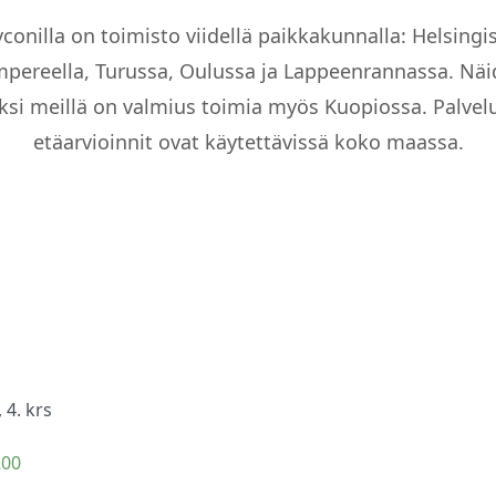
conilla on toimisto viidellä paikkakunnalla: Helsingi
pereella, Turussa, Oulussa ja Lappeenrannassa. Nä
äksi meillä on valmius toimia myös Kuopiossa. Palvelu
etäarvioinnit ovat käytettävissä koko maassa.
 4. krs
200