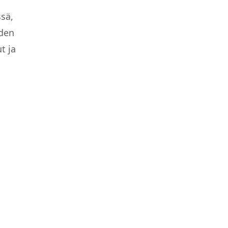
ssä,
iden
t ja