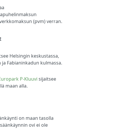
aa
kapuhelinmaksun
isverkkomaksun (pvm) verran.
t
tsee Helsingin keskustassa,
 ja Fabianinkadun kulmassa.
Europark P-Kluuvi
sijaitsee
lä maan alla.
nkäynti on maan tasolla
isäänkäynnin ovi ei ole