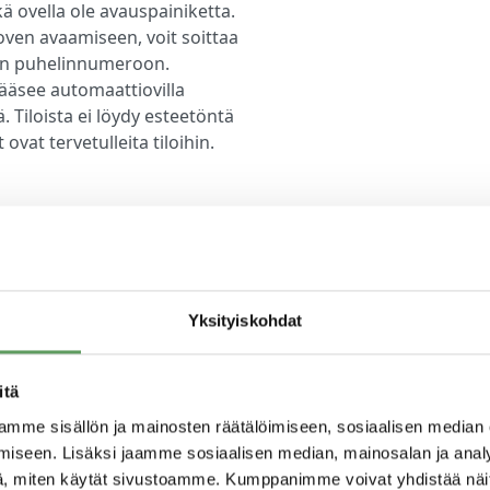
ä ovella ole avauspainiketta.
 oven avaamiseen, voit soittaa
on puhelinnumeroon.
pääsee automaattiovilla
ä. Tiloista ei löydy esteetöntä
ovat tervetulleita tiloihin.
ranta
Yksityiskohdat
i Vapaudenaukio)
itä
ta
mme sisällön ja mainosten räätälöimiseen, sosiaalisen median
202
iseen. Lisäksi jaamme sosiaalisen median, mainosalan ja analy
, miten käytät sivustoamme. Kumppanimme voivat yhdistää näitä t