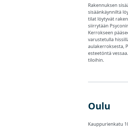
Rakennuksen sisää
sisäänkäynniltä lö
tilat löytyvät rak
siirrytään Psycon
Kerrokseen pääsee 
varustetulla hissil
aulakerroksesta, Ps
esteetöntä vessaa.
tiloihin.
Oulu
Kauppurienkatu 10,