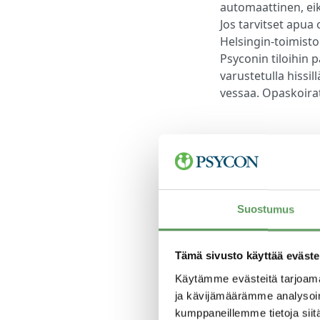
automaattinen, eik
Jos tarvitset apua
Helsingin-toimist
Psyconin tiloihin 
varustetulla hissill
vessaa. Opaskoirat 
Lappeen
Suostumus
Valtakatu 49 (Ass
Tämä sivusto käyttää eväste
53100 Lappeenran
Käytämme evästeitä tarjoama
Puhelin
020 710 1
ja kävijämäärämme analysoim
kumppaneillemme tietoja siitä