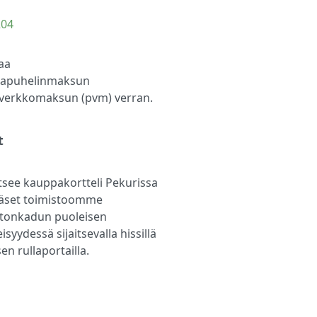
204
aa
kapuhelinmaksun
isverkkomaksun (pvm) verran.
t
tsee kauppakortteli Pekurissa
ääset toimistoomme
stonkadun puoleisen
syydessä sijaitsevalla hissillä
n rullaportailla.