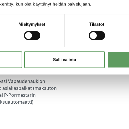
aa
n kerätty, kun olet käyttänyt heidän palvelujaan.
kapuhelinmaksun
isverkkomaksun (pvm) verran.
Mieltymykset
Tilastot
t
tsee Assi Vapaudenaukio -
oittaudu Assi-talon info-
Salli valinta
ssi Vapaudenaukion
ät asiakaspaikat (maksuton
 tai P-Pormestarin
aksuautomaatti).