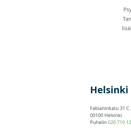
Psy
Tam
lis
Helsinki
Fabianinkatu 31 C ,
00100 Helsinki
Puhelin
020 710 1