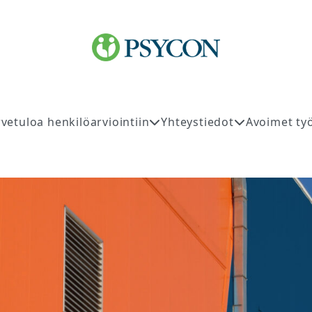
rvetuloa henkilöarviointiin
Yhteystiedot
Avoimet ty