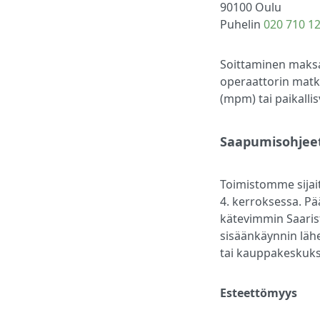
90100 Oulu
Puhelin
020 710 1
Soittaminen maks
operaattorin mat
(mpm) tai paikall
Saapumisohjee
Toimistomme sijai
4. kerroksessa. P
kätevimmin Saari
sisäänkäynnin lähei
tai kauppakeskukse
Esteettömyys