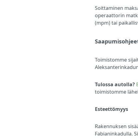
Soittaminen maks
operaattorin mat
(mpm) tai paikall
Saapumisohjee
Toimistomme sijai
Aleksanterinkadun
Tulossa autolla?
toimistomme lähel
Esteettömyys
Rakennuksen sisää
Fabianinkadulla. S