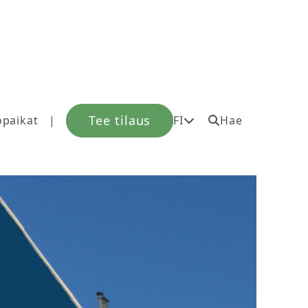
Tee tilaus
öpaikat
|
FI
Hae