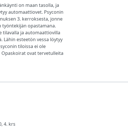
nkäynti on maan tasolla, ja
ytyy automaattiovet. Psyconin
ennuksen 3. kerroksesta, jonne
in työntekijän opastamana.
tilavalla ja automaattiovilla
lä. Lähin esteetön vessa löytyy
yconin tiloissa ei ole
 Opaskoirat ovat tervetulleita
 4. krs