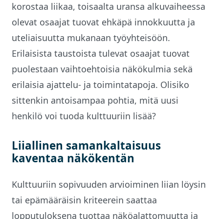
korostaa liikaa, toisaalta uransa alkuvaiheessa
olevat osaajat tuovat ehkäpä innokkuutta ja
uteliaisuutta mukanaan työyhteisöön.
Erilaisista taustoista tulevat osaajat tuovat
puolestaan vaihtoehtoisia näkökulmia sekä
erilaisia ajattelu- ja toimintatapoja. Olisiko
sittenkin antoisampaa pohtia, mitä uusi
henkilö voi tuoda kulttuuriin lisää?
Liiallinen samankaltaisuus
kaventaa näkökentän
Kulttuuriin sopivuuden arvioiminen liian löysin
tai epämääräisin kriteerein saattaa
lopputuloksena tuottaa näköalattomuutta ja