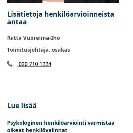
Lisätietoja henkilöarvioinneista
antaa
Riitta Vuorelma-Iho
Toimitusjohtaja, osakas
020 710 1224
Lue lisää
Psykologinen henkilöarviointi varmistaa
oikeat henkilövalinnat