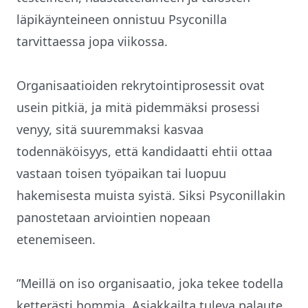
läpikäynteineen onnistuu Psyconilla
tarvittaessa jopa viikossa.
Organisaatioiden rekrytointiprosessit ovat
usein pitkiä, ja mitä pidemmäksi prosessi
venyy, sitä suuremmaksi kasvaa
todennäköisyys, että kandidaatti ehtii ottaa
vastaan toisen työpaikan tai luopuu
hakemisesta muista syistä. Siksi Psyconillakin
panostetaan arviointien nopeaan
etenemiseen.
”Meillä on iso organisaatio, joka tekee todella
ketterästi hommia. Asiakkailta tuleva palaute