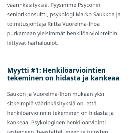
väärinkäsityksiä. Pyysimme Psyconin
seniorikonsultti, psykologi Marko Saukkoa ja
toimitusjohtaja Riitta Vuorelma-Ihoa
purkamaan yleisimmät henkilöarviointeihin
liittyvät harhaluulot.
Myytti #1: Henkilöarviointien
tekeminen on hidasta ja kankeaa
Saukon ja Vuorelma-Ihon mukaan yksi
sitkeimpiä väärinkäsityksiä on, että
henkilöarvioinnin tekeminen on hidasta ja
kankeaa. Psykologinen henkilöarviointi
testeineen, haastatteluineen ja tulosten