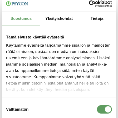
tekijöiden, asiantuntijoiden ja johtajatason
kandidaattien arviointien kriteerit ja sisällöt
Suostumus
Yksityiskohdat
Tietoja
näyttävät hyvin erilaisilta”, Saukko selventää ja
lisää, että on aina myös hakijan etu, että hän
Tämä sivusto käyttää evästeitä
pääsee hänelle sopivaan tehtävään.
Käytämme evästeitä tarjoamamme sisällön ja mainosten
räätälöimiseen, sosiaalisen median ominaisuuksien
Menetelmien valitseminen, tulosten arviointi
tukemiseen ja kävijämäärämme analysoimiseen. Lisäksi
ja rekrytointisuosituksen tekeminen
jaamme sosiaalisen median, mainosalan ja analytiikka-
alan kumppaneillemme tietoja siitä, miten käytät
perustuvat aina vankasti tutkimusnäyttöön.
sivustoamme. Kumppanimme voivat yhdistää näitä
Psyconilla arviointeja tekevät ainoastaan
tietoja muihin tietoihin, joita olet antanut heille tai joita on
laillistetut psykologit, joilla on Suomen
kerätty, kun olet käyttänyt heidän palvelujaan.
Psykologiliiton myöntämä henkilöarvioinnin
Suostumuksen
sertifikaatti.
Välttämätön
valinta