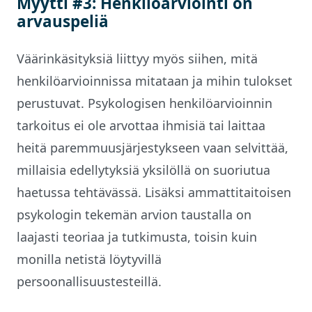
Myytti #3: Henkilöarviointi on
arvauspeliä
Väärinkäsityksiä liittyy myös siihen, mitä
henkilöarvioinnissa mitataan ja mihin tulokset
perustuvat. Psykologisen henkilöarvioinnin
tarkoitus ei ole arvottaa ihmisiä tai laittaa
heitä paremmuusjärjestykseen vaan selvittää,
millaisia edellytyksiä yksilöllä on suoriutua
haetussa tehtävässä. Lisäksi ammattitaitoisen
psykologin tekemän arvion taustalla on
laajasti teoriaa ja tutkimusta, toisin kuin
monilla netistä löytyvillä
persoonallisuustesteillä.