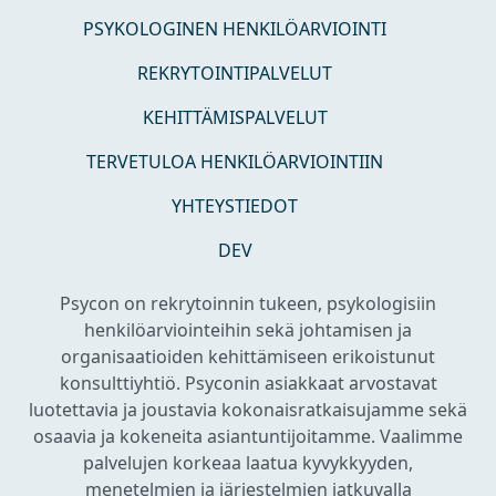
PSYKOLOGINEN HENKILÖARVIOINTI
REKRYTOINTIPALVELUT
KEHITTÄMISPALVELUT
TERVETULOA HENKILÖARVIOINTIIN
YHTEYSTIEDOT
DEV
Psycon on rekrytoinnin tukeen, psykologisiin
henkilöarviointeihin sekä johtamisen ja
organisaatioiden kehittämiseen erikoistunut
konsulttiyhtiö. Psyconin asiakkaat arvostavat
luotettavia ja joustavia kokonaisratkaisujamme sekä
osaavia ja kokeneita asiantuntijoitamme. Vaalimme
palvelujen korkeaa laatua kyvykkyyden,
menetelmien ja järjestelmien jatkuvalla