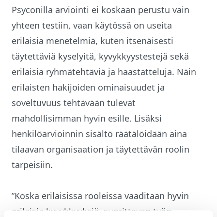
Psyconilla arviointi ei koskaan perustu vain
yhteen testiin, vaan käytössä on useita
erilaisia menetelmiä, kuten itsenäisesti
täytettäviä kyselyitä, kyvykkyystestejä sekä
erilaisia ryhmätehtäviä ja haastatteluja. Näin
erilaisten hakijoiden ominaisuudet ja
soveltuvuus tehtävään tulevat
mahdollisimman hyvin esille. Lisäksi
henkilöarvioinnin sisältö räätälöidään aina
tilaavan organisaation ja täytettävän roolin
tarpeisiin.
”Koska erilaisissa rooleissa vaaditaan hyvin
erilaisia kyvykkyyksiä, suorittavan työn