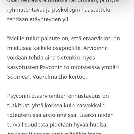
ryhmätehtävät ja psykologin haastattelu
tehdään etäyhteyden yli.
”Meille tullut palaute on, että etäarviointi on
mieluisaa kaikille osapuolille. Arvioinnit
voidaan tehdä aina tietenkin myös
kasvotusten Psyconin toimipisteissä ympäri
Suomea”, Vuorelma-Iho kertoo.
Psyconin etäarviointien ennustavuus on
tutkitusti yhtä korkea kuin kasvokkain
toteutetuissa arvioinneissa. Lisäksi niiden
turvallisuudesta pidetään hyvää huolta.
Arviointitilanteet ovat etänäkin hyvin