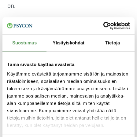
on.
Ei ole olemassa sellaista käsitettä kuin
objektiivisesti tärkeä tai vähemmän tärkeä
Suostumus
Yksityiskohdat
Tietoja
tarve. Toki jotkut ihmiset tunnistavat
paremmin perustavimmat tarpeensa kuin
toiset, mutta se on eri asia. Silloin puhutaan
Tämä sivusto käyttää evästeitä
itsetuntemuksen, ei tarpeiden erilaisuudesta.
Käytämme evästeitä tarjoamamme sisällön ja mainosten
räätälöimiseen, sosiaalisen median ominaisuuksien
tukemiseen ja kävijämäärämme analysoimiseen. Lisäksi
Ihmiset ovat oikeasti ja pohjimmiltaan erilaisia
jaamme sosiaalisen median, mainosalan ja analytiikka-
sen suhteen, mitä he aidosti haluavat. Siksi ei
alan kumppaneillemme tietoja siitä, miten käytät
sivustoamme. Kumppanimme voivat yhdistää näitä
kannata kallistaa korvaansa yhden tarpeen
tietoja muihin tietoihin, joita olet antanut heille tai joita on
toitottajille. Sen sijaan kannattaa kuunnella
kerätty, kun olet käyttänyt heidän palvelujaan.
itseä ja miettiä, mitä minä oikeasti haluan.