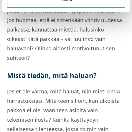
kysyä, mikä minua oikeasti motivoi. Sama
juttu voi tapahtua uuden työpaikan suhteen.
Jos huomaa, että ei sittenkään viihdy uudessa
paikassa, kannattaa miettiä, halusinko
oikeasti tätä paikkaa – vai luulinko vain
haluavani? Olinko aidosti motivoitunut sen
suhteen?
Mistä tiedän, mitä haluan?
Jos et ole varma, mitä haluat, niin mieti omia
harrastuksiasi. Mitä teen silloin, kun ulkoista
pakkoa ei ole, vaan teen asioita vain
tekemisen ilosta? Kuinka käyttäydyn
sellaisessa tilanteessa, jossa toimin vain