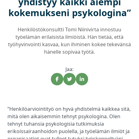
yhdistyy kaikki aiempi
kokemukseni psykologina”
Henkilöstökonsultti Tomi Niinivirta innostuu
työelämän erilaisista ilmiöistä. Hän tietää, että
työhyvinvointi kasvaa, kun ihminen kokee tekevänsä
hänelle sopivaa työtä.
Jaa:
”Henkilöarviointityö on hyvä yhdistelmä kaikkea sitä,
mitä olen aikaisemmin tehnyt psykologina. Olen
tehnyt tuhansia psykologisia tutkimuksia
erikoissairaanhoidon puolella, ja työelämän ilmiöt ja
organisaatiot ovat tulleet tutuksi työskenneltyäni