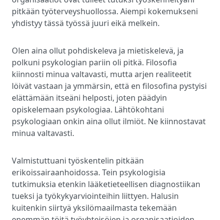
pitkään työterveyshuollossa. Aiempi kokemukseni
yhdistyy tässä työssä juuri eikä melkein.
Olen aina ollut pohdiskeleva ja mietiskelevä, ja
polkuni psykologian pariin oli pitkä. Filosofia
kiinnosti minua valtavasti, mutta arjen realiteetit
löivät vastaan ja ymmärsin, että en filosofina pystyisi
elättämään itseäni helposti, joten päädyin
opiskelemaan psykologiaa. Lähtökohtani
psykologiaan onkin aina ollut ilmiöt. Ne kiinnostavat
minua valtavasti.
Valmistuttuani työskentelin pitkään
erikoissairaanhoidossa. Tein psykologisia
tutkimuksia etenkin lääketieteellisen diagnostiikan
tueksi ja työkykyarviointeihin liittyen. Halusin
kuitenkin siirtyä yksilömaailmasta tekemään
enemmän töitä työyhteisöjen ja organisaatioiden