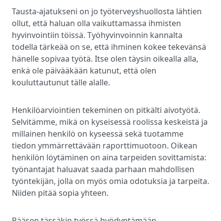
Tausta-ajatukseni on jo työterveyshuollosta lähtien
ollut, että haluan olla vaikuttamassa ihmisten
hyvinvointiin töissä. Työhyvinvoinnin kannalta
todella tärkeää on se, että ihminen kokee tekevänsä
hänelle sopivaa työtä. Itse olen täysin oikealla alla,
enkä ole päivääkään katunut, että olen
kouluttautunut tälle alalle.
Henkilöarviointien tekeminen on pitkälti aivotyötä.
Selvitämme, mikä on kyseisessä roolissa keskeistä ja
millainen henkilö on kyseessä sekä tuotamme
tiedon ymmärrettävään raporttimuotoon. Oikean
henkilön löytäminen on aina tarpeiden sovittamista:
työnantajat haluavat saada parhaan mahdollisen
työntekijän, jolla on myös omia odotuksia ja tarpeita.
Niiden pitää sopia yhteen.
Pääsen tässäkin työssä hyödyntämään