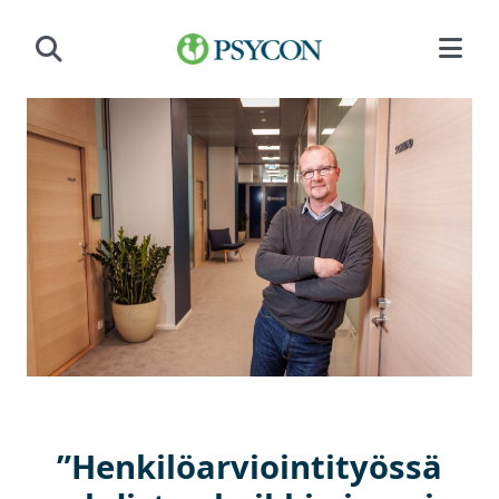
Siirry sisältöön
”Henkilöarviointityössä