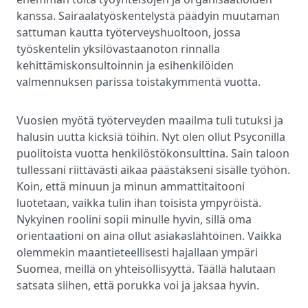
kanssa. Sairaalatyöskentelystä päädyin muutaman
sattuman kautta työterveyshuoltoon, jossa
työskentelin yksilövastaanoton rinnalla
kehittämiskonsultoinnin ja esihenkilöiden
valmennuksen parissa toistakymmentä vuotta.
Vuosien myötä työterveyden maailma tuli tutuksi ja
halusin uutta kicksiä töihin. Nyt olen ollut Psyconilla
puolitoista vuotta henkilöstökonsulttina. Sain taloon
tullessani riittävästi aikaa päästäkseni sisälle työhön.
Koin, että minuun ja minun ammattitaitooni
luotetaan, vaikka tulin ihan toisista ympyröistä.
Nykyinen roolini sopii minulle hyvin, sillä oma
orientaationi on aina ollut asiakaslähtöinen. Vaikka
olemmekin maantieteellisesti hajallaan ympäri
Suomea, meillä on yhteisöllisyyttä. Täällä halutaan
satsata siihen, että porukka voi ja jaksaa hyvin.