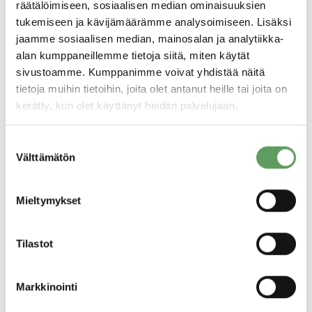
räätälöimiseen, sosiaalisen median ominaisuuksien
tukemiseen ja kävijämäärämme analysoimiseen. Lisäksi
jaamme sosiaalisen median, mainosalan ja analytiikka-
alan kumppaneillemme tietoja siitä, miten käytät
sivustoamme. Kumppanimme voivat yhdistää näitä
tietoja muihin tietoihin, joita olet antanut heille tai joita on
kerätty, kun olet käyttänyt heidän palvelujaan.
Suostumuksen
Välttämätön
valinta
Töissä Psyconilla
Mieltymykset
Psycon on rekrytoinnin, psykologisten
henkilöarviointien sekä johtamisen ja
organisaatioiden kehittämisen johtava
Tilastot
asiantuntija. Meillä työskentelee yli 70
alojensa huippuosaajaa Helsingissä,
Markkinointi
Turussa, Tampereella, Oulussa ja
Lappeenrannassa.