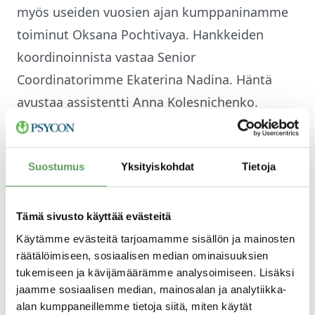
myös useiden vuosien ajan kumppaninamme
toiminut Oksana Pochtivaya. Hankkeiden
koordinoinnista vastaa Senior
Coordinatorimme Ekaterina Nadina. Häntä
avustaa assistentti Anna Kolesnichenko.
Heidän tukenaan on tiivis osaajajoukko, joka
on työskennellyt Psyconin toteuttamissa
Suostumus
Yksityiskohdat
Tietoja
hankkeissa jo useiden vuosien ajan,
mm. Varvara Anikina ja Dina Kozchnazarova.
Tämä sivusto käyttää evästeitä
Modernit ja viihtyisät arviointitilamme
Käytämme evästeitä tarjoamamme sisällön ja mainosten
räätälöimiseen, sosiaalisen median ominaisuuksien
sijaitsevat Pietarin keskustassa.
tukemiseen ja kävijämäärämme analysoimiseen. Lisäksi
Tervetuloa tutustumaan tiloihimme ja
jaamme sosiaalisen median, mainosalan ja analytiikka-
hyödyntämään palvelujamme Venäjän-
alan kumppaneillemme tietoja siitä, miten käytät