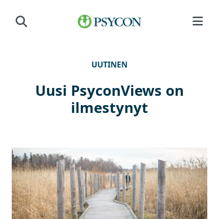
Siirry sisältöön
UUTINEN
Uusi PsyconViews on
ilmestynyt