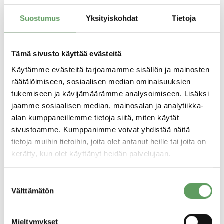
Stockmannin tavaratalojohtaja Maisa
Suostumus
Yksityiskohdat
Tietoja
Romanaisen haastattelu
Tampereen kaupungin tavoitteesta
Tämä sivusto käyttää evästeitä
parantaa työhyvinvointia esimiestyön
Käytämme evästeitä tarjoamamme sisällön ja mainosten
kehittämisen myötä
räätälöimiseen, sosiaalisen median ominaisuuksien
Rekrytointien roolista Mandatum Lifen
tukemiseen ja kävijämäärämme analysoimiseen. Lisäksi
strategiamuutoksessa
jaamme sosiaalisen median, mainosalan ja analytiikka-
alan kumppaneillemme tietoja siitä, miten käytät
Esimiesvalmennuksen vaikuttavuuden
sivustoamme. Kumppanimme voivat yhdistää näitä
mittaamisesta
tietoja muihin tietoihin, joita olet antanut heille tai joita on
Vinkkejä rutiinien rikkomiseen
kerätty, kun olet käyttänyt heidän palvelujaan.
Siirry lukemaan verkkolehteä.
Suostumuksen
Välttämätön
valinta
Mieltymykset