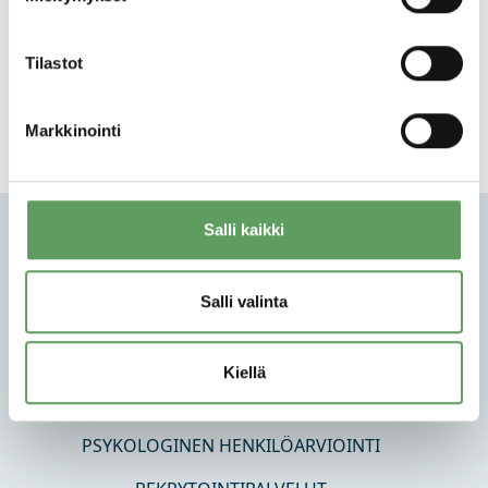
Tilastot
Markkinointi
Salli kaikki
Salli valinta
PSYCON OY
Kiellä
TUTKIMUS JA MENETELMÄKEHITYS
PSYKOLOGINEN HENKILÖARVIOINTI