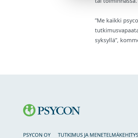
tai toiminnassa.
”Me kaikki psyco
tutkimusvapaata 
syksyllä”, komm
PSYCON OY
TUTKIMUS JA MENETELMÄKEHITY