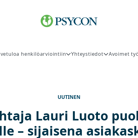
rvetuloa henkilöarviointiin
Yhteystiedot
Avoimet ty
UUTINEN
htaja Lauri Luoto pu
le – sijaisena asiaka