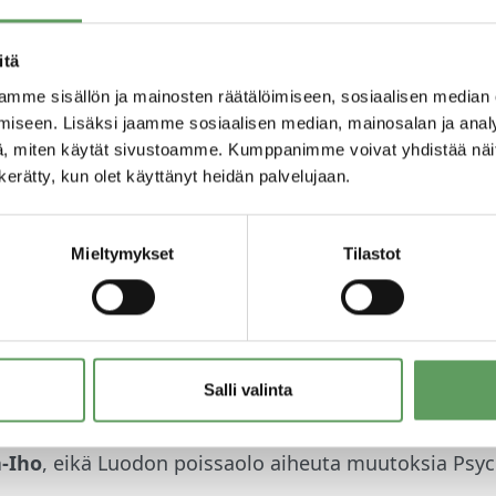
itä
mme sisällön ja mainosten räätälöimiseen, sosiaalisen median
iseen. Lisäksi jaamme sosiaalisen median, mainosalan ja analy
, miten käytät sivustoamme. Kumppanimme voivat yhdistää näitä t
n kerätty, kun olet käyttänyt heidän palvelujaan.
Mieltymykset
Tilastot
usjohtaja
Lauri Luoto
jää väliaikaisesti pois tehtävä
kuvan tutkimusvapaan aikana Luoto viimeistelee väit
Salli valinta
on aikana toimitusjohtajan sijaisena toimii asiakas
a-Iho
, eikä Luodon poissaolo aiheuta muutoksia Psyc