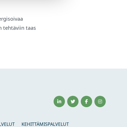
ergisoivaa
 tehtäviin taas
LVELUT
KEHITTÄMISPALVELUT