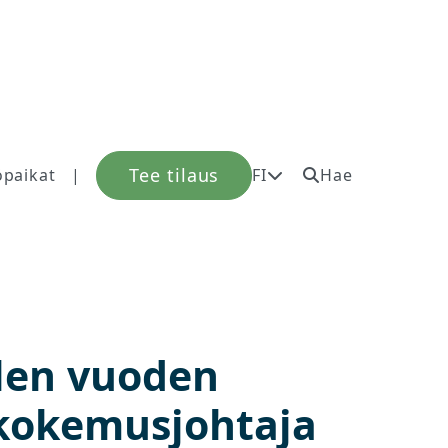
Tee tilaus
öpaikat
|
FI
Hae
olen vuoden
skokemusjohtaja