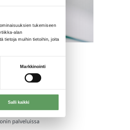
 ominaisuuksien tukemiseen
tiikka-alan
ietoja muihin tietoihin, joita
Jaa
Markkinointi
stään. Syyskuun
öskirjaansa.
Salli kaikki
kokemusjohtaja
onin palveluissa