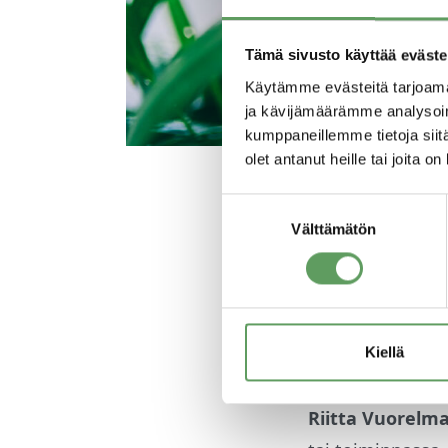
Tämä sivusto käyttää eväste
Käytämme evästeitä tarjoama
ja kävijämäärämme analysoim
kumppaneillemme tietoja siitä
olet antanut heille tai joita o
Suostumuksen
24.04.2023
Välttämätön
valinta
Psyconin toimit
loppuun asti jat
Kiellä
Luodon poissaol
Riitta Vuorelm