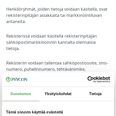
Henkilöryhmät, joiden tietoja voidaan käsitellä, ovat
rekisterinpitäjän asiakkaita tai markkinointiluvan
antaneita.
Rekisterissä voidaan käsitellä rekisterinpitäjän
sähköpostimarkkinoinnin kannalta olennaisia
tietoja.
Rekisteriin voidaan tallentaa sähköpostiosoite, sms-
numero, puhelinnumero, tehtävänimike,
yritys/yhteisö, sukunimi ja etunimi. Näiden lisäksi
järjestelmä tallentaa tiedon henkilölle lähetettyjen
viestien avaussuhteesta, klikkaussuhteesta ja
lähetyssuhteesta.
Suostumus
Yksityiskohdat
Tietoja
Säännönmukaiset tietolähteet
Tämä sivusto käyttää evästeitä