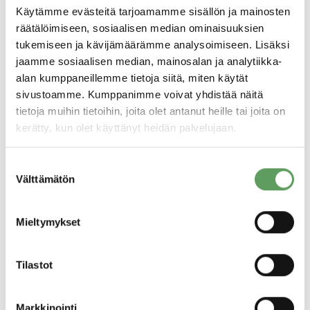
Käytämme evästeitä tarjoamamme sisällön ja mainosten
Tietojen siirto Psycon Oy:n CRM-järjestelmästä,
räätälöimiseen, sosiaalisen median ominaisuuksien
www-sivujen tai muuta kautta tulleet, henkilön itse
tukemiseen ja kävijämäärämme analysoimiseen. Lisäksi
tekemät uutiskirjetilaukset tai
jaamme sosiaalisen median, mainosalan ja analytiikka-
tapahtumailmoittautumiset.
alan kumppaneillemme tietoja siitä, miten käytät
sivustoamme. Kumppanimme voivat yhdistää näitä
Säännönmukaiset tietojen
tietoja muihin tietoihin, joita olet antanut heille tai joita on
luovutukset
kerätty, kun olet käyttänyt heidän palvelujaan.
Rekisterissä olevia tietoja voidaan jakaa Psycon Oy:n
Suostumuksen
sisällä tarvittaville henkilöille. Tietoja ei siirretä EU:n
Välttämätön
valinta
tai ETA:n ulkopuolelle.
Mieltymykset
Henkilötietojen säilytysaika
Henkilötietoja säilytetään niin pitkään kuin ne ovat
Tilastot
asiakkuuksien- tai sidosryhmähallinnan kannalta
merkityksellisiä.
Markkinointi