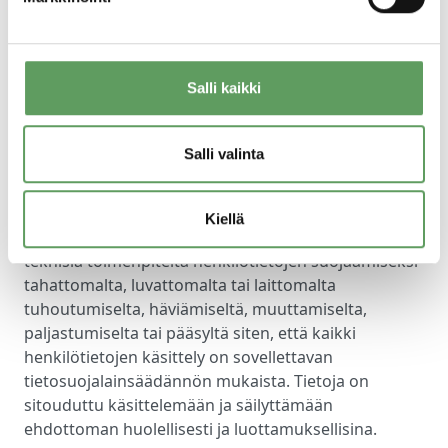
Rekisterin suojauksen periaatteet
Henkilötietoja säilytetään Liana Technologiesin
Salli kaikki
järjestämässä palvelin- ja toimintaympäristössä.
Pääsy rekisterissä olevin tietoihin on suojattu
Salli valinta
henkilökohtaisilla käyttäjätunnuksilla ja salasanoilla.
Liana Technologies toteuttaa ja ylläpitää
Kiellä
asianmukaisia operatiivisia, hallinnollisia, fyysisiä ja
teknisiä toimenpiteitä henkilötietojen suojaamiseksi
tahattomalta, luvattomalta tai laittomalta
tuhoutumiselta, häviämiseltä, muuttamiselta,
paljastumiselta tai pääsyltä siten, että kaikki
henkilötietojen käsittely on sovellettavan
tietosuojalainsäädännön mukaista. Tietoja on
sitouduttu käsittelemään ja säilyttämään
ehdottoman huolellisesti ja luottamuksellisina.