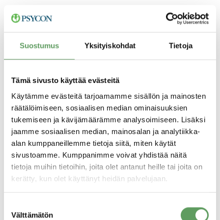
”Tekesin tuella voimme aikaisempaa
tehokkaammin viedä osaamistamme myös
Suostumus
Yksityiskohdat
Tietoja
kansainvälisille markkinoille. Tulevaisuudessa
pystymme vastaamaan paremmin
Tämä sivusto käyttää evästeitä
kansainvälisesti toimivien asiakkaidemme
Käytämme evästeitä tarjoamamme sisällön ja mainosten
tarpeisiin − kehitämme psykologisiin
räätälöimiseen, sosiaalisen median ominaisuuksien
henkilöarviointeihin ratkaisuja, jotka voidaan
tukemiseen ja kävijämäärämme analysoimiseen. Lisäksi
jaamme sosiaalisen median, mainosalan ja analytiikka-
toteuttaa luotettavasti missä päin maailmaa
alan kumppaneillemme tietoja siitä, miten käytät
tahansa”, toteaa Psyconin tutkimusjohtaja
sivustoamme. Kumppanimme voivat yhdistää näitä
Mikael Nederström
.
tietoja muihin tietoihin, joita olet antanut heille tai joita on
kerätty, kun olet käyttänyt heidän palvelujaan.
Lisätietoja: Tutkimusjohtaja Mikael
Suostumuksen
Nederström mikael.nederstrom@psycon.com
Välttämätön
valinta