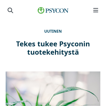
Siirry sisältöön
UUTINEN
Tekes tukee Psyconin
tuotekehitystä