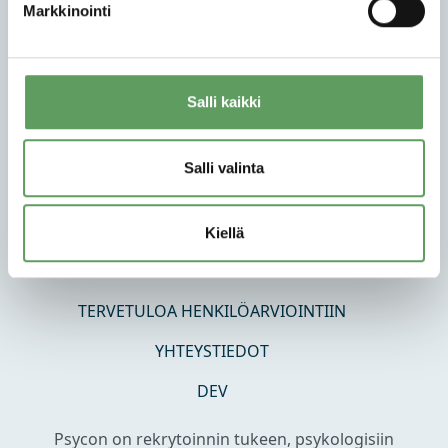
Markkinointi
Salli kaikki
PSYCON OY
TUTKIMUS JA MENETELMÄKEHITYS
Salli valinta
PSYKOLOGINEN HENKILÖARVIOINTI
REKRYTOINTIPALVELUT
Kiellä
KEHITTÄMISPALVELUT
TERVETULOA HENKILÖARVIOINTIIN
YHTEYSTIEDOT
DEV
Psycon on rekrytoinnin tukeen, psykologisiin