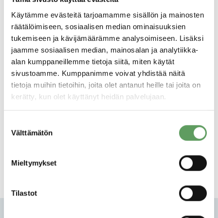
toimistotiloilta edellytetään nyt uudenlaisia
Käytämme evästeitä tarjoamamme sisällön ja mainosten
ominaisuuksia. Technopolis Asemakeskus
räätälöimiseen, sosiaalisen median ominaisuuksien
pystyy vastaamaan näihin tarpeisiin
tukemiseen ja kävijämäärämme analysoimiseen. Lisäksi
tarjoamalla kattavat palvelut ja tilat, jotka
jaamme sosiaalisen median, mainosalan ja analytiikka-
alan kumppaneillemme tietoja siitä, miten käytät
muuntautuvat jatkossakin etäpalvelujen
sivustoamme. Kumppanimme voivat yhdistää näitä
vaatimusten mukaan.
tietoja muihin tietoihin, joita olet antanut heille tai joita on
kerätty, kun olet käyttänyt heidän palvelujaan.
Technopolis Asemakeskus sijaitsee Tampereen
Suostumuksen
rautatieaseman läheisyydessä Peltokatu
Välttämätön
valinta
26:ssa.
Mieltymykset
Tilastot