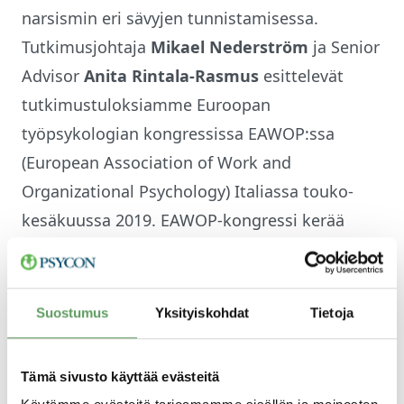
narsismin eri sävyjen tunnistamisessa.
Tutkimusjohtaja
Mikael Nederström
ja Senior
Advisor
Anita Rintala-Rasmus
esittelevät
tutkimustuloksiamme Euroopan
työpsykologian kongressissa EAWOP:ssa
(European Association of Work and
Organizational Psychology) Italiassa touko-
kesäkuussa 2019. EAWOP-kongressi kerää
vuosittain yhteen alan osaajat ympäri
Eurooppaa keskustelemaan ja inspiroitumaan
työpsykologian uusimmista tutkimuksista ja
Suostumus
Yksityiskohdat
Tietoja
hankkeista.
Tämä sivusto käyttää evästeitä
”Psycon on alansa edelläkävijä narsismin eri