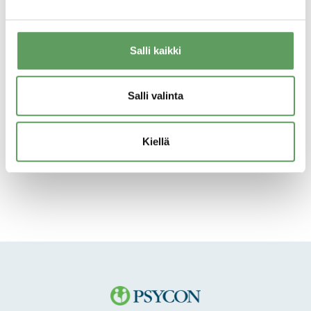
Organizational Psychology will hold its 2019
congress in Turin, Italy. The congress program
will highlight new challenges and emerging
Salli kaikki
opportunities for the development of
psychology of work and organizations. Lue
Salli valinta
lisää EAWOP-kongressista.
Kiellä
Lisätietoa: Tutkimusjohtaja Mikael Nederström