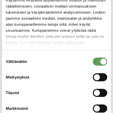
Käytämme evästeitä tarjoamamme sisällön ja mainosten
sävyjen tunnistamisessa. Työelämässä näillä
räätälöimiseen, sosiaalisen median ominaisuuksien
on suuri merkitys erityisesti johtajavalintoja
tukemiseen ja kävijämäärämme analysoimiseen. Lisäksi
jaamme sosiaalisen median, mainosalan ja analytiikka-
tehtäessä. On hienoa päästä kertomaan
alan kumppaneillemme tietoja siitä, miten käytät
tuloksistamme Euroopan merkittävimmille
sivustoamme. Kumppanimme voivat yhdistää näitä
toimijoille ja tutkijoille”, toteaa Psyconin
tietoja muihin tietoihin, joita olet antanut heille tai joita on
kerätty, kun olet käyttänyt heidän palvelujaan.
tutkimusjohtaja Mikael Nederström.
Suostumuksen
European Association of Work and
Välttämätön
valinta
Organizational Psychology (EAWOP)
Mieltymykset
Working for the greater good – Inspiring
people, designing jobs and leading
Tilastot
organizations for a more inclusive society. The
European Association for Work &
Markkinointi