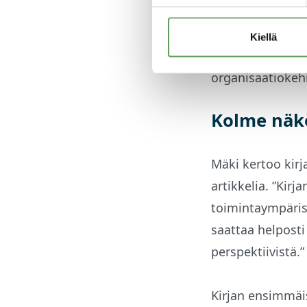
vaikuttavia toim
johtamistutkimu
Kiellä
kiinnostavia esi
organisaatiokehit
Kolme näk
Mäki kertoo kirj
artikkelia. ”Kirj
toimintaympärist
saattaa helposti
perspektiivistä.”
Kirjan ensimmäis