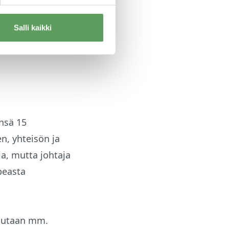
tuovat esille
sta ymmärrystä,
Salli kaikki
olle ja
ensä 15
en, yhteisön ja
a, mutta johtaja
peasta
ikutaan mm.