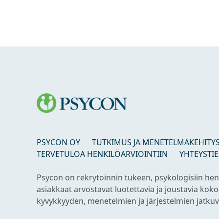
PSYCON OY
TUTKIMUS JA MENETELMÄKEHITY
TERVETULOA HENKILÖARVIOINTIIN
YHTEYSTI
Psycon on rekrytoinnin tukeen, psykologisiin hen
asiakkaat arvostavat luotettavia ja joustavia ko
kyvykkyyden, menetelmien ja järjestelmien jatkuva