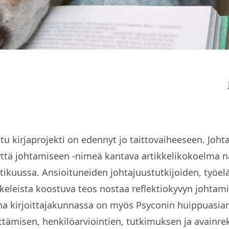
ettu kirjaprojekti on edennyt jo taittovaiheeseen. Joh
ttä johtamiseen -nimeä kantava artikkelikokoelma 
tikuussa. Ansioituneiden johtajuustutkijoiden, työel
ikkeleista koostuva teos nostaa reflektiokyvyn johtami
a kirjoittajakunnassa on myös Psyconin huippuasian
tämisen, henkilöarviointien, tutkimuksen ja avainre