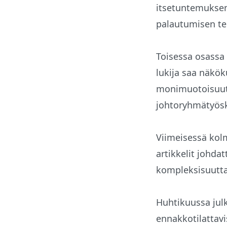
itsetuntemuksen 
palautumisen t
Toisessa osassa 
lukija saa näkö
monimuotoisuut
johtoryhmätyösk
Viimeisessä kol
artikkelit johda
kompleksisuutta
Huhtikuussa jul
ennakkotilattav