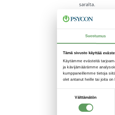
saralta.
Kirjan toimittaja
Annastiina Mäki 
Suostumus
pörssiyhtiöiden 
pannut merkille 
johtamistaidois
Tämä sivusto käyttää eväste
Käytämme evästeitä tarjoama
ylhäältä alas -j
ja kävijämäärämme analysoim
keskusteluttami
kumppaneillemme tietoja siitä
kykyä kysyä, kuu
olet antanut heille tai joita o
kanssa.”
Suostumuksen
Välttämätön
valinta
Teos herättää l
itsessään ja ymp