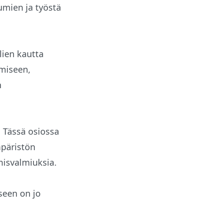
umien ja työstä
lien kautta
ämiseen,
n
 Tässä osiossa
mpäristön
misvalmiuksia.
seen on jo