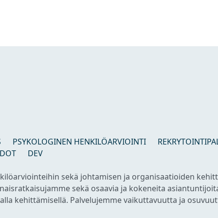
S
PSYKOLOGINEN HENKILÖARVIOINTI
REKRYTOINTIPA
EDOT
DEV
kilöarviointeihin sekä johtamisen ja organisaatioiden kehit
konaisratkaisujamme sekä osaavia ja kokeneita asiantuntijo
lla kehittämisellä. Palvelujemme vaikuttavuutta ja osuvuutt