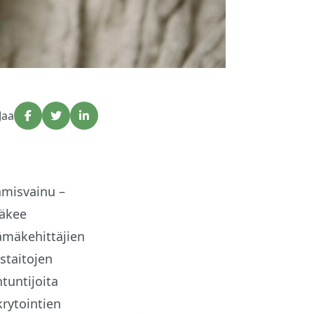
Jaa
tamisvainu –
näkee
ämäkehittäjien
staitojen
tuntijoita
krytointien