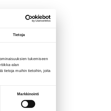
onsultti
en
Tietoja
 aikana hän on
a tietyissä
 pyrkimys
 ominaisuuksien tukemiseen
a
tiikka-alan
nkin rinnalleen
ietoja muihin tietoihin, joita
dessä muiden
Markkinointi
ä havainnoimaan
ykyä tehdä