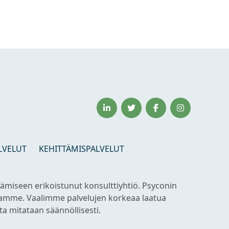
LVELUT
KEHITTÄMISPALVELUT
tämiseen erikoistunut konsulttiyhtiö. Psyconin
itamme. Vaalimme palvelujen korkeaa laatua
a mitataan säännöllisesti.