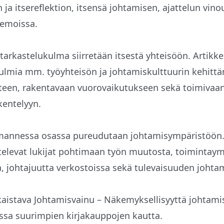
ja itsereflektion, itsensä johtamisen, ajattelun vino
eemoissa.
tarkastelukulma siirretään itsestä yhteisöön. Artikke
kulmia mm. työyhteisön ja johtamiskulttuurin kehitt
een, rakentavaan vuorovaikutukseen sekä toimivaa
entelyyn.
mannessa osassa pureudutaan johtamisympäristöön.
ttelevat lukijat pohtimaan työn muutosta, toimintay
, johtajuutta verkostoissa sekä tulevaisuuden johta
kaistava Johtamisvainu – Näkemyksellisyyttä johtami
issa suurimpien kirjakauppojen kautta.