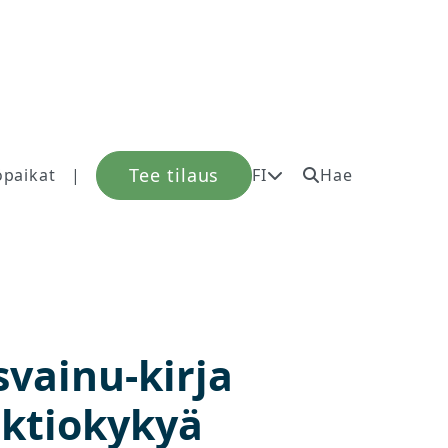
Tee tilaus
öpaikat
|
FI
Hae
vainu-kirja
ektiokykyä