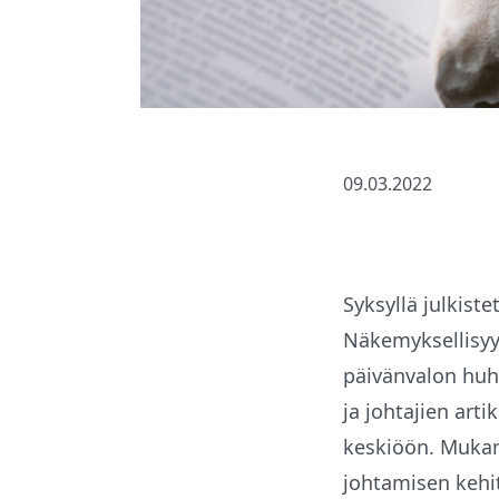
09.03.2022
Syksyllä julkist
Näkemyksellisyy
päivänvalon huh
ja johtajien art
keskiöön. Mukan
johtamisen kehit