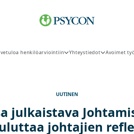
rvetuloa henkilöarviointiin
Yhteystiedot
Avoimet ty
UUTINEN
a julkaistava Johtamis
luttaa johtajien refl