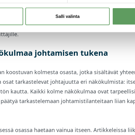
enpiteitä tulosten aikaansaamiseksi. Kirjan artikkelit 
ksen ajantasaista tutkimustietoa, kokemusperustai
Salli valinta
merkkejä sekä käytännön työkaluja johtajille, lähijohd
täjille.
ökulmaa johtamisen tukena
an koostuvan kolmesta osasta, jotka sisältävät yhte
an osat tarkastelevat johtajuutta eri näkökulmista: its
ön kautta. Kaikki kolme näkökulmaa ovat tarpeellisi
 päätyä tarkastelemaan johtamistilanteitaan liian ka
essä osassa haetaan vainua itseen. Artikkeleissa li