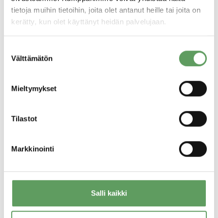
tietoja muihin tietoihin, joita olet antanut heille tai joita on
kerätty, kun olet käyttänyt heidän palvelujaan.
Suostumuksen
Välttämätön
valinta
Mieltymykset
Tilastot
Jenna Ryynänen
Seniorikonsultti (vanhempainvapaalla)
Markkinointi
PsM, laillistettu psykologi
020 710 1237
Helsinki
Salli kaikki