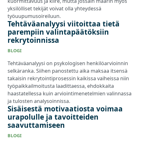
kuormittavuus ja kiire, mutta jossain määrin myös
yksilölliset tekijät voivat olla yhteydessä
työuupumusoireiluun.
Tehtäväanalyysi viitoittaa tietä
parempiin valintapäätöksiin
rekrytoinnissa
BLOGI
Tehtäväanalyysi on psykologisen henkilöarvioinnin
selkäranka. Siihen panostettu aika maksaa itsensä
takaisin rekrytointiprosessin kaikissa vaiheissa niin
työpaikkailmoitusta laadittaessa, ehdokkaita
haastatellessa kuin arviointimenetelmien valinnassa
ja tulosten analysoinnissa.
Sisäisestä motivaatiosta voimaa
urapolulle ja tavoitteiden
saavuttamiseen
BLOGI