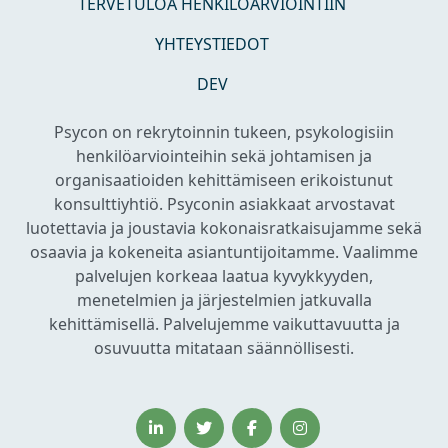
TERVETULOA HENKILÖARVIOINTIIN
YHTEYSTIEDOT
DEV
Psycon on rekrytoinnin tukeen, psykologisiin
henkilöarviointeihin sekä johtamisen ja
organisaatioiden kehittämiseen erikoistunut
konsulttiyhtiö. Psyconin asiakkaat arvostavat
luotettavia ja joustavia kokonaisratkaisujamme sekä
osaavia ja kokeneita asiantuntijoitamme. Vaalimme
palvelujen korkeaa laatua kyvykkyyden,
menetelmien ja järjestelmien jatkuvalla
kehittämisellä. Palvelujemme vaikuttavuutta ja
osuvuutta mitataan säännöllisesti.