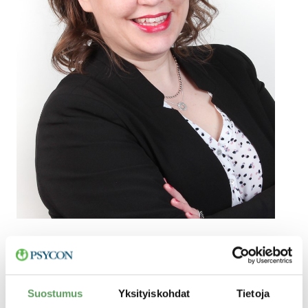
Taru Kehälinna
Markkinointi- ja viestintäpäällikkö
Suostumus
Yksityiskohdat
Tietoja