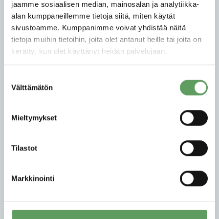
PSYKOLOGINEN HENKILÖARVIOINTI
jaamme sosiaalisen median, mainosalan ja analytiikka-
alan kumppaneillemme tietoja siitä, miten käytät
REKRYTOINTIPALVELUT
sivustoamme. Kumppanimme voivat yhdistää näitä
tietoja muihin tietoihin, joita olet antanut heille tai joita on
KEHITTÄMISPALVELUT
kerätty, kun olet käyttänyt heidän palvelujaan.
TERVETULOA HENKILÖARVIOINTIIN
Suostumuksen
YHTEYSTIEDOT
Välttämätön
valinta
DEV
Mieltymykset
Psycon on rekrytoinnin tukeen, psykologisiin
henkilöarviointeihin sekä johtamisen ja
organisaatioiden kehittämiseen erikoistunut
Tilastot
konsulttiyhtiö. Psyconin asiakkaat arvostavat
luotettavia ja joustavia kokonaisratkaisujamme sekä
Markkinointi
osaavia ja kokeneita asiantuntijoitamme. Vaalimme
palvelujen korkeaa laatua kyvykkyyden,
menetelmien ja järjestelmien jatkuvalla
kehittämisellä. Palvelujemme vaikuttavuutta ja