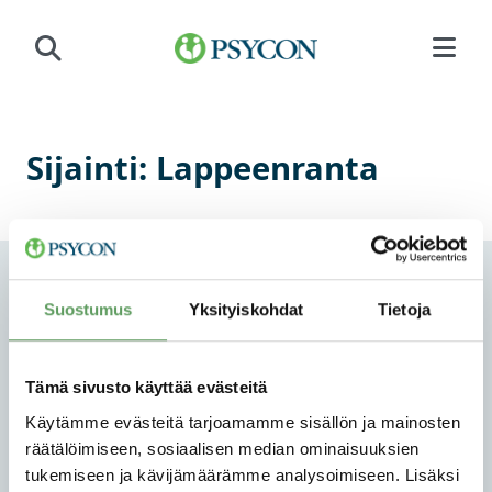
Siirry sisältöön
Sijainti:
Lappeenranta
Suostumus
Yksityiskohdat
Tietoja
Tämä sivusto käyttää evästeitä
PSYCON OY
Käytämme evästeitä tarjoamamme sisällön ja mainosten
räätälöimiseen, sosiaalisen median ominaisuuksien
TUTKIMUS JA MENETELMÄKEHITYS
tukemiseen ja kävijämäärämme analysoimiseen. Lisäksi