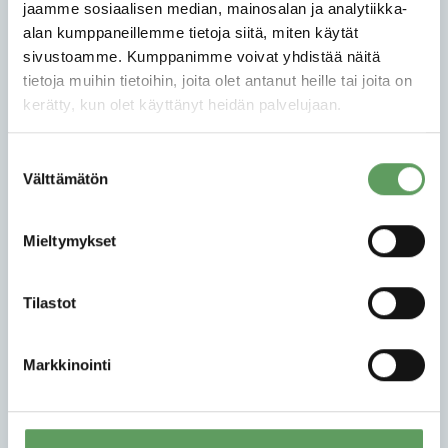
PSYKOLOGINEN HENKILÖARVIOINTI
jaamme sosiaalisen median, mainosalan ja analytiikka-
alan kumppaneillemme tietoja siitä, miten käytät
REKRYTOINTIPALVELUT
sivustoamme. Kumppanimme voivat yhdistää näitä
tietoja muihin tietoihin, joita olet antanut heille tai joita on
KEHITTÄMISPALVELUT
kerätty, kun olet käyttänyt heidän palvelujaan.
TERVETULOA HENKILÖARVIOINTIIN
Suostumuksen
YHTEYSTIEDOT
Välttämätön
valinta
DEV
Mieltymykset
Psycon on rekrytoinnin tukeen, psykologisiin
henkilöarviointeihin sekä johtamisen ja
organisaatioiden kehittämiseen erikoistunut
Tilastot
konsulttiyhtiö. Psyconin asiakkaat arvostavat
luotettavia ja joustavia kokonaisratkaisujamme sekä
Markkinointi
osaavia ja kokeneita asiantuntijoitamme. Vaalimme
palvelujen korkeaa laatua kyvykkyyden,
menetelmien ja järjestelmien jatkuvalla
kehittämisellä. Palvelujemme vaikuttavuutta ja