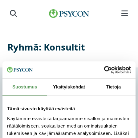
Siirry sisältöön
Ryhmä:
Konsultit
Suostumus
Yksityiskohdat
Tietoja
Tämä sivusto käyttää evästeitä
PSYCON OY
Käytämme evästeitä tarjoamamme sisällön ja mainosten
räätälöimiseen, sosiaalisen median ominaisuuksien
TUTKIMUS JA MENETELMÄKEHITYS
tukemiseen ja kävijämäärämme analysoimiseen. Lisäksi